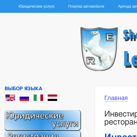
ГЛАВНОЕ МЕНЮ
Юридические услуги
Покупка автомобиля
Аренда ав
ВЫБОР ЯЗЫКА
Главная
Вы здес
Инвести
ресторан