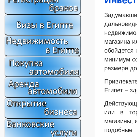
Инвест
Задумавшис
дальновидн
недвижимос
магазина и
обойдется 
минимум со
размере до
Привлекате
Египет – з
Действующ
или в то
магазины, 
подобные 