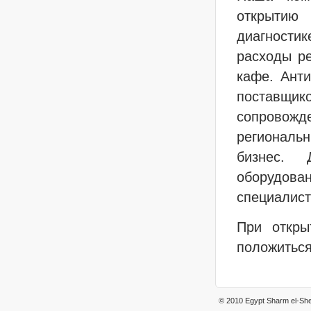
открытию
диагности
расходы ре
кафе. Анти
поставщи
сопровож
региональ
бизнес. 
оборудов
специалист
При открыт
положитьс
© 2010 Egypt Sharm el-She