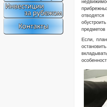
недвижимос
прибрежн
отводятс
обустроить
предметов 
Если, пла
остановит
вкладыват
особенност