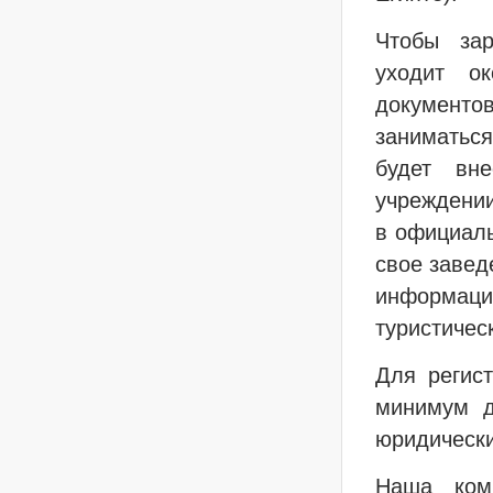
Чтобы зар
уходит о
документ
заниматьс
будет вн
учреждении
в официаль
свое завед
информац
туристичес
Для регис
минимум д
юридически
Наша ком